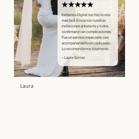
Laura
Sof